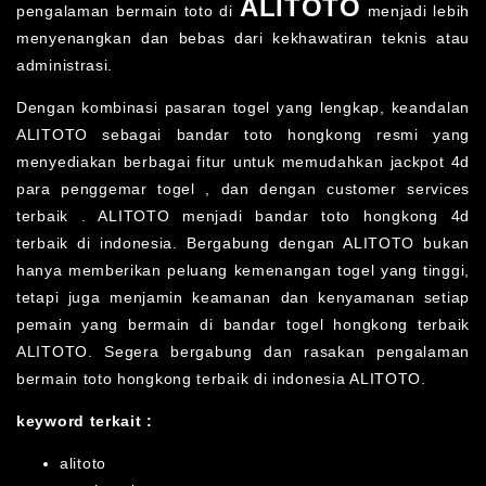
ALITOTO
pengalaman bermain toto di
menjadi lebih
menyenangkan dan bebas dari kekhawatiran teknis atau
administrasi.
Dengan kombinasi pasaran togel yang lengkap, keandalan
ALITOTO sebagai bandar toto hongkong resmi yang
menyediakan berbagai fitur untuk memudahkan jackpot 4d
para penggemar togel , dan dengan customer services
terbaik . ALITOTO menjadi bandar toto hongkong 4d
terbaik di indonesia. Bergabung dengan ALITOTO bukan
hanya memberikan peluang kemenangan togel yang tinggi,
tetapi juga menjamin keamanan dan kenyamanan setiap
pemain yang bermain di bandar togel hongkong terbaik
ALITOTO. Segera bergabung dan rasakan pengalaman
bermain toto hongkong terbaik di indonesia ALITOTO.
keyword terkait :
alitoto