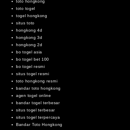
toto hongkong
toto togel
togel hongkong
situs toto
hongkong 4d
hongkong 3d
hongkong 2d
bo togel asia
bo togel bet 100
bo togel resmi
situs togel resmi
toto hongkong resmi
bandar toto hongkong
agen togel online
bandar togel terbesar
situs togel terbesar
situs togel terpercaya
Bandar Toto Hongkong